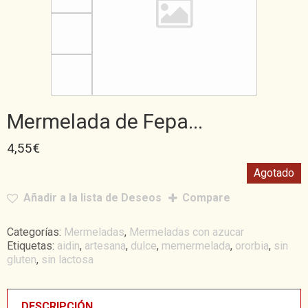
Mermelada de Fepa...
4,55
€
Agotado
Añadir a la lista de Deseos
Compare
Categorías:
Mermeladas
,
Mermeladas con azucar
Etiquetas:
aidin
,
artesana
,
dulce
,
memermelada
,
ororbia
,
sin
gluten
,
sin lactosa
DESCRIPCIÓN