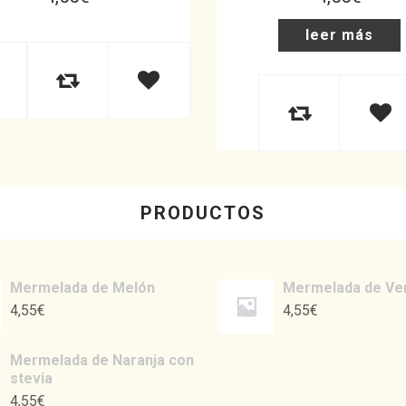
leer más
PRODUCTOS
Mermelada de Melón
Mermelada de Ve
4,55
€
4,55
€
Mermelada de Naranja con
stevia
4,55
€