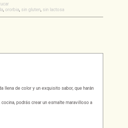
ucar
da
,
ororbia
,
sin gluten
,
sin lactosa
 llena de color y un exquisito sabor, que harán
 cocina, podrás crear un esmalte maravilloso a