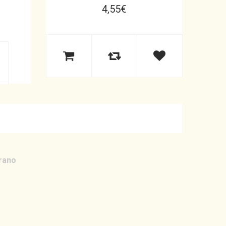
4,55
€
rano