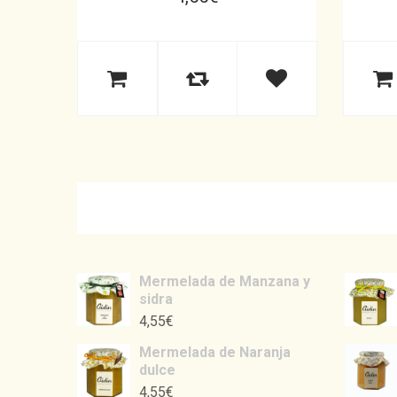
Mermelada de Manzana y
sidra
4,55
€
Mermelada de Naranja
dulce
4,55
€