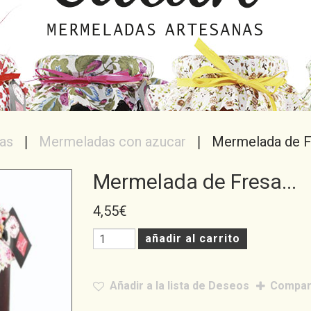
as
Mermeladas con azucar
Mermelada de F
Mermelada de Fresa...
4,55
€
añadir al carrito
Añadir a la lista de Deseos
Compa