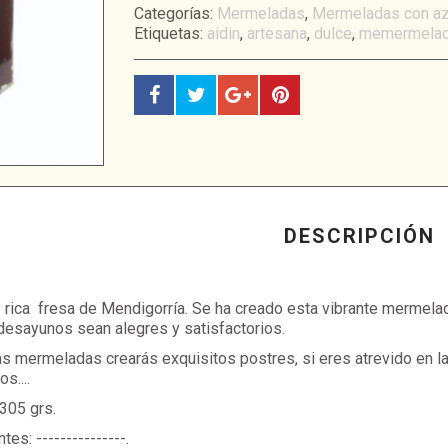
Categorías:
Mermeladas
,
Mermeladas con az
Etiquetas:
aidin
,
artesana
,
dulce
,
memermela
DESCRIPCIÓN
 rica fresa de Mendigorría. Se ha creado esta vibrante mermelada
desayunos sean alegres y satisfactorios.
s mermeladas crearás exquisitos postres, si eres atrevido en la
s....
305 grs.
tes: ---------------.