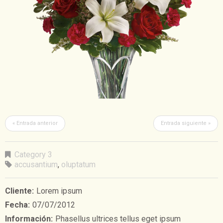
« Entrada anterior
Entrada siguiente »
Category 3
accusantium
,
oluptatum
Cliente:
Lorem ipsum
Fecha:
07/07/2012
Información:
Phasellus ultrices tellus eget ipsum