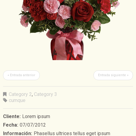
« Entrada anterior
Entrada siguiente »
Category 2
,
Category 3
cumque
Cliente:
Lorem ipsum
Fecha:
07/07/2012
Información:
Phasellus ultrices tellus eget ipsum